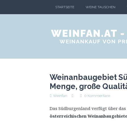
STARTSEITE
WEINE TAUSCHEN
WEINFAN.AT 
WEINANKAUF VON PRI
Weinanbaugebiet Sü
Menge, große Qualit
Weinfan
0 Kommentare
Das Südburgenland verfügt über das 
österreichischen Weinanbaugebiet