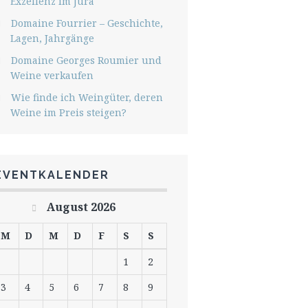
Exzellenz im Jura
Domaine Fourrier – Geschichte,
Lagen, Jahrgänge
Domaine Georges Roumier und
Weine verkaufen
Wie finde ich Weingüter, deren
Weine im Preis steigen?
EVENTKALENDER
August 2026
M
D
M
D
F
S
S
1
2
3
4
5
6
7
8
9