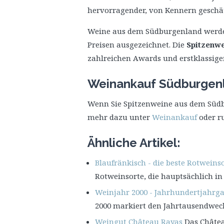
hervorragender, von Kennern geschät
Weine aus dem Südburgenland werde
Preisen ausgezeichnet. Die
Spitzenw
zahlreichen Awards und erstklassige
Weinankauf Südburgen
Wenn Sie Spitzenweine aus dem Südb
mehr dazu unter
Weinankauf
oder ru
Ähnliche Artikel:
Blaufränkisch - die beste Rotweins
Rotweinsorte, die hauptsächlich i
Weinjahr 2000 - Jahrhundertjahrga
2000 markiert den Jahrtausendwec
Weingut Château Rayas
Das Châtea