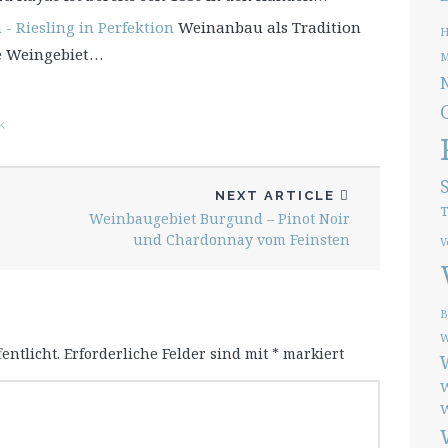
 Riesling in Perfektion
Weinanbau als Tradition
H
te Weingebiet…
M
k
NEXT ARTICLE
T
Weinbaugebiet Burgund – Pinot Noir
und Chardonnay vom Feinsten
V
B
W
entlicht.
Erforderliche Felder sind mit
*
markiert
W
W