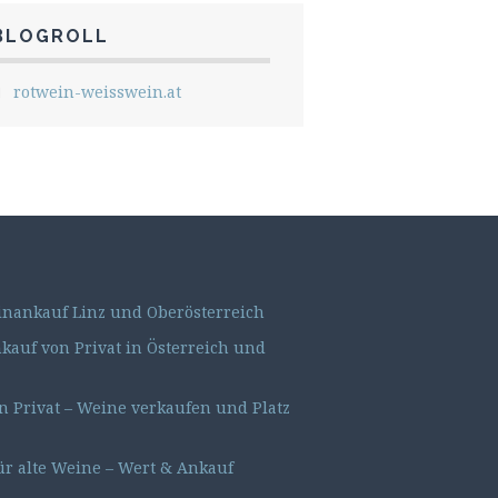
BLOGROLL
rotwein-weisswein.at
nankauf Linz und Oberösterreich
auf von Privat in Österreich und
 Privat – Weine verkaufen und Platz
ür alte Weine – Wert & Ankauf