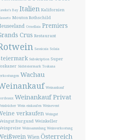
Italien
Kalifornien
awke's Bay
Mouton Rothschild
asseto
Premiers
Neuseeland
Ornellaia
Grands Crus
Restaurant
Rotwein
Sassicaia
Solaia
Steiermark
Super
Subskription
oskaner
Südsteiermark
Toskana
Wachau
erkostungen
Weinankauf
Weinankauf
Weinankauf Privat
ordeaux
einbücher
Wein einkaufen
Weinevent
Weine verkaufen
Weingut
eingut Burgund
Weinkeller
einpreise
Weinsammlung
Weinverkostung
Österreich
Weißwein
Wien