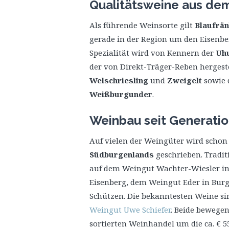
Qualitätsweine aus de
Als führende Weinsorte gilt
Blaufrän
gerade in der Region um den Eisenber
Spezialität wird von Kennern der
Uh
der von Direkt-Träger-Reben hergeste
Welschriesling
und
Zweigelt
sowie 
Weißburgunder
.
Weinbau seit Generati
Auf vielen der Weingüter wird schon
Südburgenlands
geschrieben. Tradi
auf dem Weingut Wachter-Wiesler in
Eisenberg, dem Weingut Eder in Burg
Schützen. Die bekanntesten Weine si
Weingut Uwe Schiefer
. Beide bewegen
sortierten Weinhandel um die ca. € 55