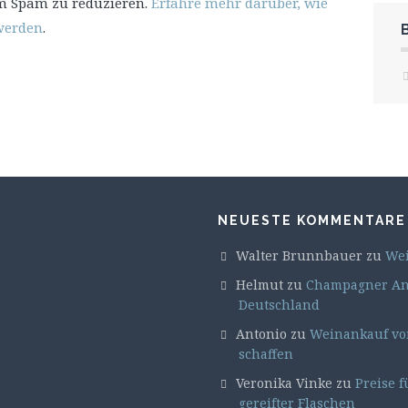
m Spam zu reduzieren.
Erfahre mehr darüber, wie
werden
.
NEUESTE KOMMENTARE
Walter Brunnbauer
zu
Wei
Helmut
zu
Champagner Ank
Deutschland
Antonio
zu
Weinankauf von
schaffen
Veronika Vinke
zu
Preise f
gereifter Flaschen