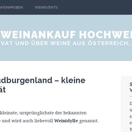
WEINPROBEN
WEINEVENTS
- WEINANKAUF HOCHWE
VAT UND ÜBER WEINE AUS ÖSTERREICH, 
dburgenland – kleine
ät
D
kleinste, ursprünglichste der bekannten
s
e
und wird auch liebevoll
Weinidylle
genannt.
e
W