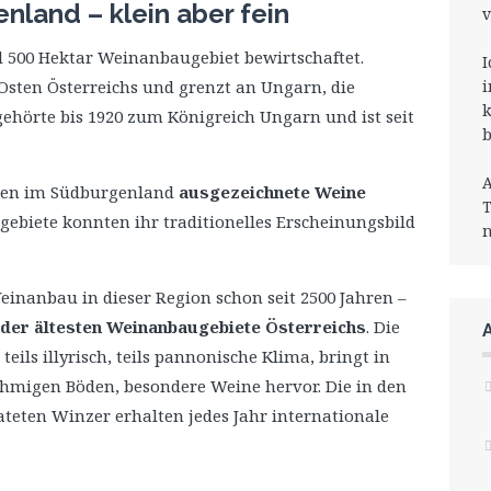
land – klein aber fein
v
500 Hektar Weinanbaugebiet bewirtschaftet.
I
Osten Österreichs und grenzt an Ungarn, die
i
k
ehörte bis 1920 zum Königreich Ungarn und ist seit
b
A
den im Südburgenland
ausgezeichnete Weine
T
ebiete konnten ihr traditionelles Erscheinungsbild
n
einanbau in dieser Region schon seit 2500 Jahren –
 der ältesten Weinanbaugebiete Österreichs
. Die
eils illyrisch, teils pannonische Klima, bringt in
ehmigen Böden, besondere Weine hervor. Die in den
eten Winzer erhalten jedes Jahr internationale