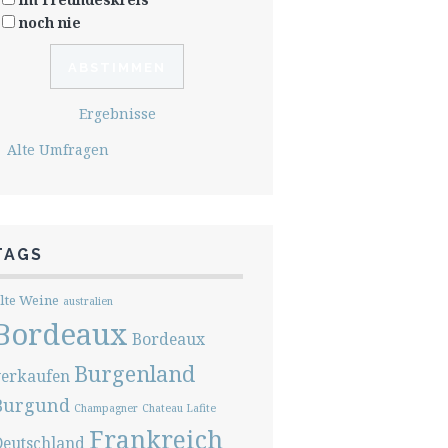
noch nie
Ergebnisse
Alte Umfragen
TAGS
lte Weine
australien
Bordeaux
Bordeaux
Burgenland
verkaufen
Burgund
Champagner
Chateau Lafite
Frankreich
Deutschland