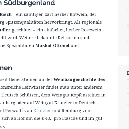
m Südburgenland
kisch
– ein samtiger, zart herber Rotwein, der
g Spitzenqualitäten hervorbringt. Als regionale
udler
geschätzt – ein einfacher, herber Roséwein
llt wird. Weitere bekannte Rebsorten sind
die Spezialitäten
Muskat Ottonel
und
onen
 seit Generationen an der
Weinbaugeschichte des
tionsreiche Leitwinzer findet man unter anderem
 Deutsch Schützen, dem Weingut Kopfensteiner in
auberg oder auf Weingut Krutzler in Deutsch
nd Perwolff von
Krutzler
und Reihburg vom
 sich ab Hof um die € 40,- pro Flasche und im gut
,-.