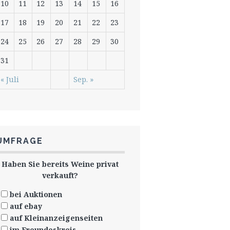
10
11
12
13
14
15
16
17
18
19
20
21
22
23
24
25
26
27
28
29
30
31
« Juli
Sep. »
UMFRAGE
Haben Sie bereits Weine privat
verkauft?
bei Auktionen
auf ebay
auf Kleinanzeigenseiten
im Freundeskreis