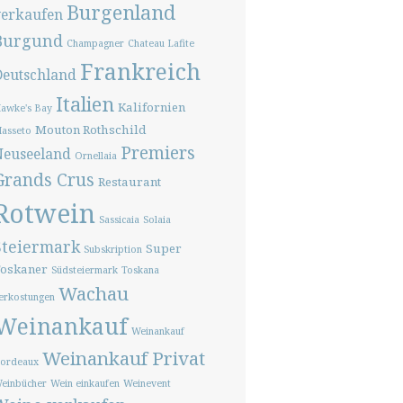
Burgenland
verkaufen
Burgund
Champagner
Chateau Lafite
Frankreich
Deutschland
Italien
Kalifornien
awke's Bay
Mouton Rothschild
asseto
Premiers
Neuseeland
Ornellaia
Grands Crus
Restaurant
Rotwein
Sassicaia
Solaia
Steiermark
Super
Subskription
oskaner
Südsteiermark
Toskana
Wachau
erkostungen
Weinankauf
Weinankauf
Weinankauf Privat
ordeaux
einbücher
Wein einkaufen
Weinevent