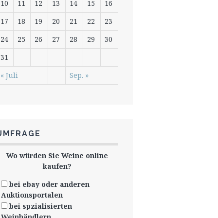
10
11
12
13
14
15
16
17
18
19
20
21
22
23
24
25
26
27
28
29
30
31
« Juli
Sep. »
UMFRAGE
Wo würden Sie Weine online
kaufen?
bei ebay oder anderen
Auktionsportalen
bei spzialisierten
Weinhändlern