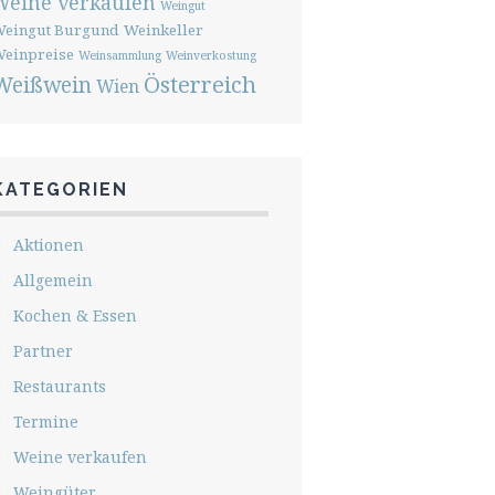
Weine verkaufen
Weingut
eingut Burgund
Weinkeller
einpreise
Weinsammlung
Weinverkostung
Österreich
Weißwein
Wien
KATEGORIEN
Aktionen
Allgemein
Kochen & Essen
Partner
Restaurants
Termine
Weine verkaufen
Weingüter