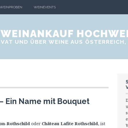
WEINPROBEN
WEINEVENTS
- WEINANKAUF HOCHWE
VAT UND ÜBER WEINE AUS ÖSTERREICH, 
– Ein Name mit Bouquet
D
s
e
on-Rothschild
oder
Château Lafite Rothschild
, ist
W