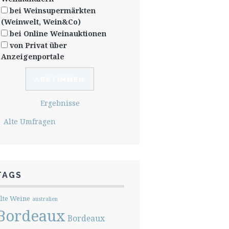
bei Weinsupermärkten
(Weinwelt, Wein&Co)
bei Online Weinauktionen
von Privat über
Anzeigenportale
Ergebnisse
Alte Umfragen
TAGS
lte Weine
australien
Bordeaux
Bordeaux