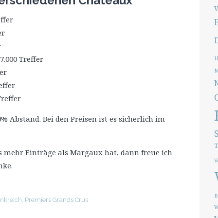
 verschiedenen Châteaux
ffer
er
r
7.000 Treffer
H
er
M
effer
Treffer
% Abstand. Bei den Preisen ist es sicherlich im
T
 mehr Einträge als Margaux hat, dann freue ich
V
nke.
B
nkreich
,
Premiers Grands Crus
W