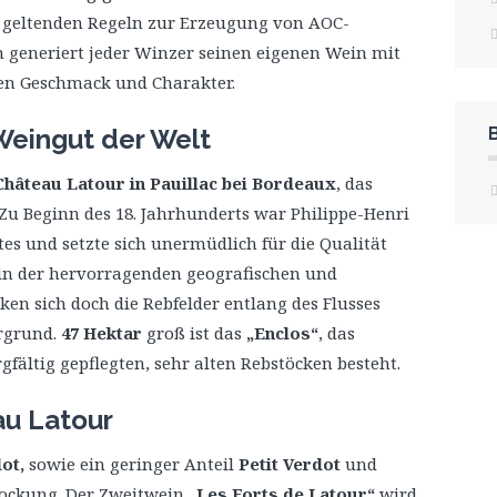
 geltenden Regeln zur Erzeugung von AOC-
 generiert jeder Winzer seinen eigenen Wein mit
en Geschmack und Charakter.
Weingut der Welt
Château Latour in Pauillac bei Bordeaux
, das
Zu Beginn des 18. Jahrhunderts war Philippe-Henri
es und setzte sich unermüdlich für die Qualität
r in der hervorragenden geografischen und
ken sich doch die Rebfelder entlang des Flusses
ergrund.
47 Hektar
groß ist das
„Enclos“
, das
gfältig gepflegten, sehr alten Rebstöcken besteht.
u Latour
ot,
sowie ein geringer Anteil
Petit Verdot
und
tockung. Der Zweitwein
„Les Forts de Latour“
wird