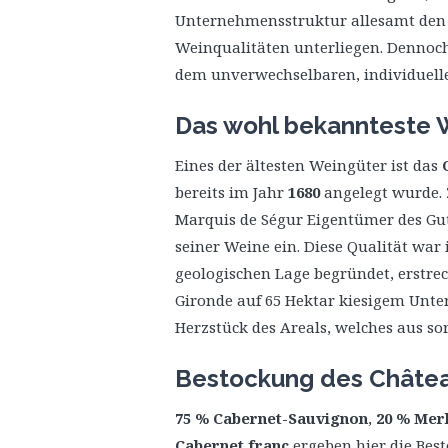
Unternehmensstruktur allesamt den
Weinqualitäten unterliegen. Dennoch
dem unverwechselbaren, individuell
Das wohl bekannteste 
Eines der ältesten Weingüter ist das
bereits im Jahr
1680
angelegt wurde. 
Marquis de Ségur Eigentümer des Gut
seiner Weine ein. Diese Qualität wa
geologischen Lage begründet, erstrec
Gironde auf 65 Hektar kiesigem Unt
Herzstück des Areals, welches aus sor
Bestockung des Châtea
75 % Cabernet-Sauvignon
,
20 % Merl
Cabernet franc
ergeben hier die Bes