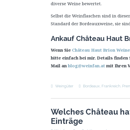
diverse Weine bewertet.
Selbst die Weinflaschen sind in dies
Standard der Bordeauxweine, sie sind
Ankauf Château Haut B
Wenn Sie
Château Haut Brion Weine
bitte einfach bei mir. Details finde
Mail an
blog@weinfan.at
mit Ihren 
Weingüter
Bordeaux
,
Frankreich
,
Prem
Welches Château hat
Einträge