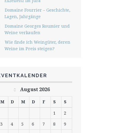
Exzellenz im Jura
Domaine Fourrier – Geschichte,
Lagen, Jahrgänge
Domaine Georges Roumier und
Weine verkaufen
Wie finde ich Weingüter, deren
Weine im Preis steigen?
EVENTKALENDER
August 2026
M
D
M
D
F
S
S
1
2
3
4
5
6
7
8
9