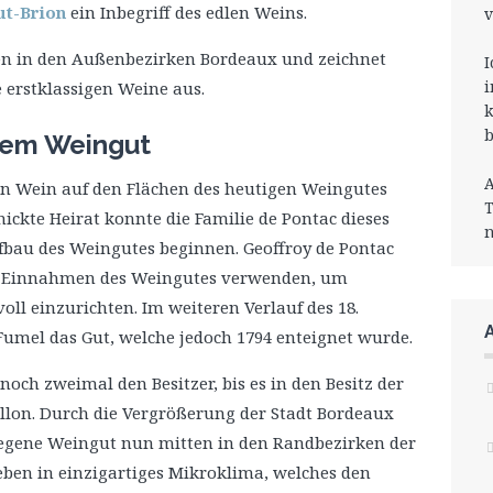
ut-Brion
ein Inbegriff des edlen Weins.
v
ten in den Außenbezirken Bordeaux und zeichnet
I
i
e erstklassigen Weine aus.
k
b
 dem Weingut
A
on Wein auf den Flächen des heutigen Weingutes
T
ckte Heirat konnte die Familie de Pontac dieses
n
bau des Weingutes beginnen. Geoffroy de Pontac
ie Einnahmen des Weingutes verwenden, um
ll einzurichten. Im weiteren Verlauf des 18.
umel das Gut, welche jedoch 1794 enteignet wurde.
och zweimal den Besitzer, bis es in den Besitz der
illon. Durch die Vergrößerung der Stadt Bordeaux
legene Weingut nun mitten in den Randbezirken der
eben in einzigartiges Mikroklima, welches den