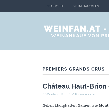
STARTSEITE
WEINE TAUSCHEN
WEINFAN.AT 
WEINANKAUF VON PRI
PREMIERS GRANDS CRUS
Château Haut-Brion 
Weinfan
0 Kommentare
Neben klanghaften Namen wie
Mout