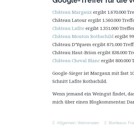
Google-Treffer für die
Château Margaux
ergibt 1.670.000 Tre
Château Latour ergibt 1.560.000 Treff
Château Lafite
ergibt 1.351.000 Treffe
Château Mouton Rothschild
ergibt 99
Château D’Yquem ergibt 871.000 Treff
Château Haut-Brion ergibt 838.000 Tr
Château Cheval Blanc
ergibt 800.000 
Google-Sieger ist Margaux mit fast 10
Schnitt Lafite Rothschild.
Wenn jemand ein Weingut findet, das
mich über einen Blogkommentar. Da
Allgemein
,
Weinwissen
Bordeaux
,
Fra