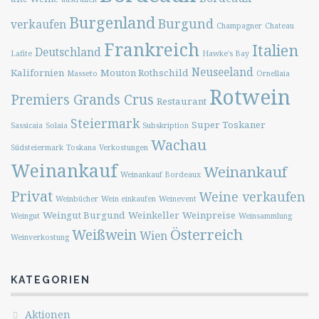
Burgenland
Burgund
verkaufen
Champagner
Chateau
Frankreich
Italien
Deutschland
Lafite
Hawke's Bay
Neuseeland
Kalifornien
Mouton Rothschild
Masseto
Ornellaia
Rotwein
Premiers Grands Crus
Restaurant
Steiermark
Super Toskaner
Sassicaia
Solaia
Subskription
Wachau
Südsteiermark
Toskana
Verkostungen
Weinankauf
Weinankauf
Weinankauf Bordeaux
Privat
Weine verkaufen
Weinbücher
Wein einkaufen
Weinevent
Weingut Burgund
Weinkeller
Weinpreise
Weingut
Weinsammlung
Österreich
Weißwein
Wien
Weinverkostung
KATEGORIEN
Aktionen