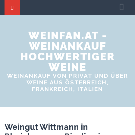
Startseite
Weine tauschen
WEINFAN.AT -
WEINANKAUF
Weinproben
HOCHWERTIGER
Weinevents
WEINE
WEINANKAUF VON PRIVAT UND ÜBER
WEINE AUS ÖSTERREICH,
FRANKREICH, ITALIEN
Weingut Wittmann in