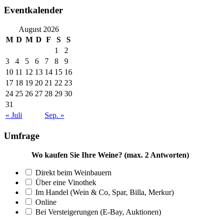
Eventkalender
August 2026
M
D
M
D
F
S
S
1
2
3
4
5
6
7
8
9
10
11
12
13
14
15
16
17
18
19
20
21
22
23
24
25
26
27
28
29
30
31
« Juli
Sep. »
Umfrage
Wo kaufen Sie Ihre Weine? (max. 2 Antworten)
Direkt beim Weinbauern
Über eine Vinothek
Im Handel (Wein & Co, Spar, Billa, Merkur)
Online
Bei Versteigerungen (E-Bay, Auktionen)