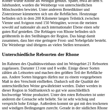
Römer wurde Rhone als Weingut genutzt. Später, etwa ab dem 9.
Jahrhundert, wurden die Weinberge von unterschiedlichen
Mönchsorden bewirtet. Unter anderem Benediktiner und
Zisterzienser kümmerten sich um die Rebflächen. Heutzutage
befinden sich in dem 200 Kilometer langen Teilstück zwischen
Vienne und Avignon rund 150 Weingüter, wovon die meisten
sowohl auf nationaler als auch internationaler Ebene einen sehr
guten Ruf genießen. Die Reblagen von Rhone befinden sich
größtenteils in den Steilhängen der Region. Das hängt damit
zusammen, dass hier eine geringere Frost- und Nebelgefahr besteht.
Die Weinberge sind übrigens an vielen Stellen terrassiert.
Unterschiedliche Rebsorten der Rhone
Im Rahmen des Qualitätsweinbaus sind im Weingebiet 21 Rebsorten
zugelassen. Darunter 13 rote und 8 weiße. Einige dieser Sorten
zählen als Leitsorten und machen den größten Teil der Rebfläche
aus. Andere Sorten hingegen dürfen nur zu einem vorgegebenen
Maß in den Verschnitt einfließen. Dadurch soll die Qualität der
unterschiedlichen Weine gewährleistet werden. Daher werden in
dieser Region in Südfrankreich so gut wie ausschließlich
hochwertige Weine produziert. Unter den roten Rebsorten ist unter
anderem die Grenache sehr beliebt. Sie ist sehr wüchsig und
verspricht hohe Erträge. Außerdem kommt sie gut mit den trockenen
und windigen Bedingungen zurecht. Gerade in der südlichen Rhone