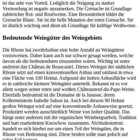
ist das sehr von Vorteil. Lediglich die Neigung zu starker
Verrieselung ist negativ anzumerken. Die Grenache ist Grundlage
zahlreicher Rot- und Roséweine. Eine Besonderheit bildet die
Grenache Blanc. Sie ist die helle Mutation der roten Grenache. Sie
ist ähnlich wüchsig und dient als Grundlage für kräftige Weißweine.
Bedeutende Weingüter des Weingebiets
Die Rhone hat zweifelsohne eine hohe Anzahl an Weingütern
vorzuweisen. Daher kann auch nur schwer gesagt werden, welche
davon als die bedeutendsten einzustufen wären. Wichtig ist unter
anderem das Château de Beaucastel. Dieses Weingut der südlichen
Rhone setzt auf einen konventionellen Anbau und umfasst in etwa
eine Fläche von 100 Hektar. Aufgrund der hohen Anbaufläche wird
es in zahlreiche kleinere Weingüter unterteilt. Bekannt ist es vor
allem wegen seiner roten und weißen Châteauneuf-du-Pape-Weine.
Ebenfalls bedeutend ist die Domaine de la Janasse, deren
Kellermeisterin Isabelle Sabon ist. Auch bei diesem 90 Hektar
großen Weingut wird auf eine konventionelle Anbauweise gesetzt.
Produziert werden ausschließlich Weine von hoher Qualität. Das
hängt unter anderem mit der organischen Weinbergsarbeit, Tradition
und hart erarbeitetem Knowhow zusammen. Nichtsdestotrotz
handelt es sich hierbei nur um einen Teil der Weingüter, die in
Rhone von Bedeutung sind. Diese beiden sollte man jedoch auf
jeden Fall kennen.