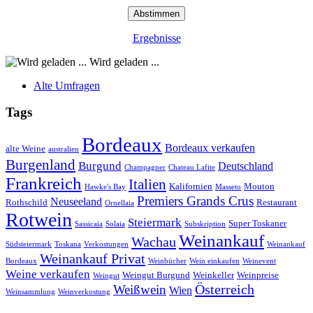
Ergebnisse
Wird geladen ...
Alte Umfragen
Tags
Bordeaux
Bordeaux verkaufen
alte Weine
australien
Burgenland
Burgund
Deutschland
Champagner
Chateau Lafite
Frankreich
Italien
Kalifornien
Mouton
Hawke's Bay
Masseto
Premiers Grands Crus
Neuseeland
Rothschild
Restaurant
Ornellaia
Rotwein
Steiermark
Super Toskaner
Sassicaia
Solaia
Subskription
Weinankauf
Wachau
Südsteiermark
Toskana
Verkostungen
Weinankauf
Weinankauf Privat
Bordeaux
Weinbücher
Wein einkaufen
Weinevent
Weine verkaufen
Weingut Burgund
Weinkeller
Weinpreise
Weingut
Österreich
Weißwein
Wien
Weinsammlung
Weinverkostung