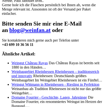
Nerthe, Paul Jaboulet uvm..
Gerne hole ich die Flaschen persönlich bei Ihnen ab, wenn die
Menge relevant ist. Ansonsten ist oft der Versand per Paket
einfacher.
Bitte senden Sie mir eine E-Mail
an
blog@weinfan.at
oder
Sie kontaktieren mich gerne auch per Telefon unter
+43 699 10 36 56 11
Ähnliche Artikel:
Weingut Château Rayas
Das Château Rayas ist bereits seit
1880 in den Händen…
Weinbaugebiet Rheinhessen Rheinhessen – traditionsreich
und innovativ
Rheinhessen: Deutschlands größtes
Weinbaugebiet Im Weingebiet Rheinhessen ist ein Fünftel…
Weingut Wittmann in Rheinhessen - Riesling in Perfektion
Weinanbau als Tradition Rheinessen ist nicht nur das größte
Weingebiet…
Domaine Fourrier - Geschichte, Lagen, Jahrgänge
Die
Domaine Fourrier, ein renommiertes Weingut im Herzen der
Burgund,…