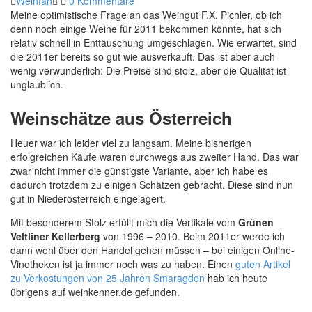
Weinfan
0 Kommentare
Meine optimistische Frage an das Weingut F.X. Pichler, ob ich
denn noch einige Weine für 2011 bekommen könnte, hat sich
relativ schnell in Enttäuschung umgeschlagen. Wie erwartet, sind
die 2011er bereits so gut wie ausverkauft. Das ist aber auch
wenig verwunderlich: Die Preise sind stolz, aber die Qualität ist
unglaublich.
Weinschätze aus Österreich
Heuer war ich leider viel zu langsam. Meine bisherigen
erfolgreichen Käufe waren durchwegs aus zweiter Hand. Das war
zwar nicht immer die günstigste Variante, aber ich habe es
dadurch trotzdem zu einigen Schätzen gebracht. Diese sind nun
gut in Niederösterreich eingelagert.
Mit besonderem Stolz erfüllt mich die Vertikale vom
Grünen
Veltliner Kellerberg
von 1996 – 2010. Beim 2011er werde ich
dann wohl über den Handel gehen müssen – bei einigen Online-
Vinotheken ist ja immer noch was zu haben. Einen
guten Artikel
zu Verkostungen von 25 Jahren Smaragden
hab ich heute
übrigens auf weinkenner.de gefunden.