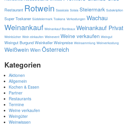
Rotwein
Steiermark
Restaurant
Sassicaia
Solaia
Subskription
Wachau
Super Toskaner
Südsteiermark
Toskana
Verkostungen
Weinankauf
Weinankauf Privat
Weinankauf Bordeaux
Weine verkaufen
Weinbücher
Wein einkaufen
Weinevent
Weingut
Weingut Burgund
Weinkeller
Weinpreise
Weinsammlung
Weinverkostung
Österreich
Weißwein
Wien
Kategorien
Aktionen
Allgemein
Kochen & Essen
Partner
Restaurants
Termine
Weine verkaufen
Weingüter
Weinwissen