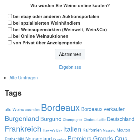
Wo würden Sie Weine online kaufen?
bei ebay oder anderen Auktionsportalen
bei spzialisierten Weinhändlern
bei Weinsupermärkten (Weinwelt, Wein&Co)
bei Online Weinauktionen
von Privat über Anzeigenportale
Ergebnisse
Alte Umfragen
Tags
Bordeaux
Bordeaux verkaufen
alte Weine
australien
Burgenland
Burgund
Deutschland
Champagner
Chateau Lafite
Frankreich
Italien
Kalifornien
Mouton
Hawke's Bay
Masseto
Premiers Grands Crus
Neuseeland
Rothschild
Ornellaia