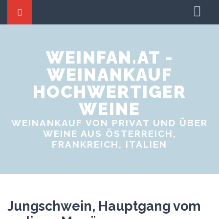
Startseite
Weine tauschen
WEINFAN.AT -
WEINANKAUF
Weinproben
HOCHWERTIGER
Weinevents
WEINE
WEINANKAUF VON PRIVAT UND ÜBER
WEINE AUS ÖSTERREICH,
FRANKREICH, ITALIEN
Jungschwein, Hauptgang vom