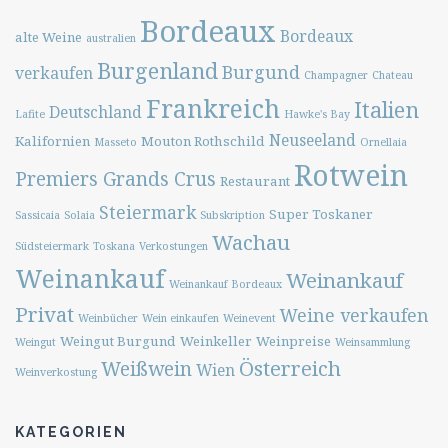
Bordeaux
Bordeaux
alte Weine
australien
Burgenland
Burgund
verkaufen
Champagner
Chateau
Frankreich
Italien
Deutschland
Lafite
Hawke's Bay
Neuseeland
Kalifornien
Mouton Rothschild
Masseto
Ornellaia
Rotwein
Premiers Grands Crus
Restaurant
Steiermark
Super Toskaner
Sassicaia
Solaia
Subskription
Wachau
Südsteiermark
Toskana
Verkostungen
Weinankauf
Weinankauf
Weinankauf Bordeaux
Privat
Weine verkaufen
Weinbücher
Wein einkaufen
Weinevent
Weingut Burgund
Weinkeller
Weinpreise
Weingut
Weinsammlung
Österreich
Weißwein
Wien
Weinverkostung
KATEGORIEN