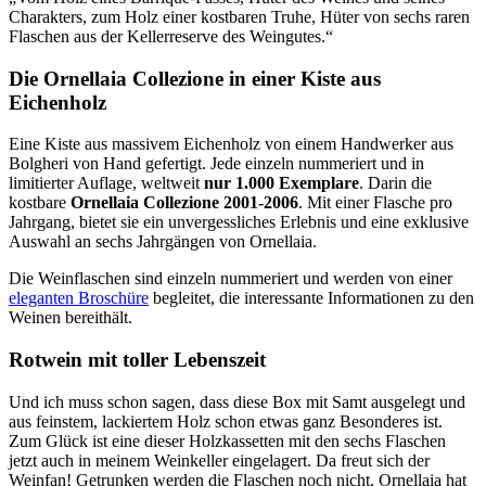
Charakters, zum Holz einer kostbaren Truhe, Hüter von sechs raren
Flaschen aus der Kellerreserve des Weingutes.“
Die Ornellaia Collezione in einer Kiste aus
Eichenholz
Eine Kiste aus massivem Eichenholz von einem Handwerker aus
Bolgheri von Hand gefertigt. Jede einzeln nummeriert und in
limitierter Auflage, weltweit
nur 1.000 Exemplare
. Darin die
kostbare
Ornellaia Collezione 2001-2006
. Mit einer Flasche pro
Jahrgang, bietet sie ein unvergessliches Erlebnis und eine exklusive
Auswahl an sechs Jahrgängen von Ornellaia.
Die Weinflaschen sind einzeln nummeriert und werden von einer
eleganten Broschüre
begleitet, die interessante Informationen zu den
Weinen bereithält.
Rotwein mit toller Lebenszeit
Und ich muss schon sagen, dass diese Box mit Samt ausgelegt und
aus feinstem, lackiertem Holz schon etwas ganz Besonderes ist.
Zum Glück ist eine dieser Holzkassetten mit den sechs Flaschen
jetzt auch in meinem Weinkeller eingelagert. Da freut sich der
Weinfan! Getrunken werden die Flaschen noch nicht. Ornellaia hat