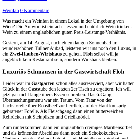
Weinfan
0 Kommentare
Was macht ein Weinfan in einem Lokal in der Umgebung von
Wien? Die Antwort ist einfach – essen und natürlich Wein trinken.
Wein zu einem unglaublichen guten Preis-Leistungs-Verhältnis.
Gestern, am 14. August, nach einem langen Sonnenbad im
wunderschönen Tullner Aubad, leisteten wir uns noch den Luxus, in
ein
Zwei-Hauben-Wirtshaus
zu gehen.
Floh
selbst will ja
angeblich kein Restaurant sein, sondern Wirtshaus bleiben.
Luxuriös Schmausen in der Gastwirtschaft Floh
Leider war im
Gastgarten
schon alles ausreserviert, aber wir hatten
Glück in der Gaststube den letzten 2er Tisch zu ergattern. Ich will
jetzt gar nicht lange übers Essen schreiben. Das 6-Gang
Überraschungsmenü war ein Traum. Vom Tatar von der
Lachsforelle über Roastbeef zur herrlich, auf der Haut knusprig
gebratener Forelle. Als Fleischgang dann einen butterweichen
Rehrücken mit Steinpilzen und Grießknödel.
Zum runterkommen dann ein unglaublich cremiges Marillensorbet
und als krönender Abschluss dann noch ein Schokokuchen –
Medium, wie der Kellner betont – mit Heidelbeeren-Sorbet und