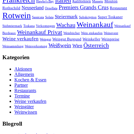
Italien
Kalifornien
Mouton
Hawke's Bay
Masseto
Premiers Grands Crus
Neuseeland
Rothschild
Restaurant
Ornellaia
Rotwein
Steiermark
Super Toskaner
Sassicaia
Solaia
Subskription
Weinankauf
Wachau
Südsteiermark
Toskana
Verkostungen
Weinankauf
Weinankauf Privat
Bordeaux
Weinbücher
Wein einkaufen
Weinevent
Weine verkaufen
Weingut Burgund
Weinkeller
Weinpreise
Weingut
Österreich
Weißwein
Wien
Weinsammlung
Weinverkostung
Kategorien
Aktionen
Allgemein
Kochen & Essen
Partner
Restaurants
Termine
Weine verkaufen
Weingüter
Weinwissen
Blogroll