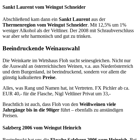
Sankt Laurent vom Weingut Schneider
Abschließend kam dann ein
Sankt Laurent
aus der
Thermenregion vom Weingut Schneider
. Mit 12,5% um 1%
weniger Alkohol als der Veltliner. Der 2008 mit Schraubverschluss
war aber sehr harmonisch und gut zu trinken.
Beeindruckende Weinauswahl
Die Weinkarte im Wirtshaus Floh sucht seinesgleichen. Nicht nur
die Auswahl an österreichischen Weinen, v.a. aus Niederösterreich
und dem Burgenland, ist beeindruckend, sondern vor allem die
günstig kalkulierten
Preise
.
Alles, was Rang und Namen hat, ist Vertreten. FX Pichler ab ca.
EUR 40,- für die Flasche, Nigl Veltliner Privat um 33,-
Beachtlich ist auch, dass Floh von den
Weißweinen viele
Jahrgänge bis in die 90iger
führt – ebenfalls zu anständigen
Preisen.
Salzberg 2006 vom Weingut Heinrich
Beeindruckt hat uns die
Flasche Salzberg 2006 vom Heinrich
. Bei