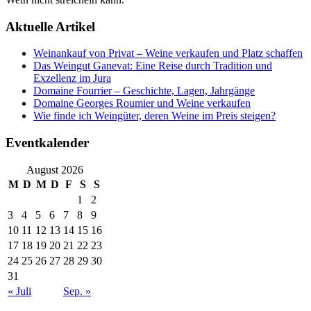
Aktuelle Artikel
Weinankauf von Privat – Weine verkaufen und Platz schaffen
Das Weingut Ganevat: Eine Reise durch Tradition und
Exzellenz im Jura
Domaine Fourrier – Geschichte, Lagen, Jahrgänge
Domaine Georges Roumier und Weine verkaufen
Wie finde ich Weingüter, deren Weine im Preis steigen?
Eventkalender
August 2026
M
D
M
D
F
S
S
1
2
3
4
5
6
7
8
9
10
11
12
13
14
15
16
17
18
19
20
21
22
23
24
25
26
27
28
29
30
31
« Juli
Sep. »