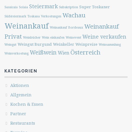
Steiermark
Super Toskaner
Sassicaia
Solaia
Subskription
Wachau
Südsteiermark
Toskana
Verkostungen
Weinankauf
Weinankauf
Weinankauf Bordeaux
Privat
Weine verkaufen
Weinbücher
Wein einkaufen
Weinevent
Weingut Burgund
Weinkeller
Weinpreise
Weingut
Weinsammlung
Österreich
Weißwein
Wien
Weinverkostung
KATEGORIEN
Aktionen
Allgemein
Kochen & Essen
Partner
Restaurants