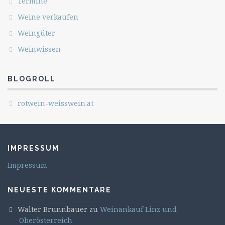
Termine
Weine verkaufen
Weingüter
Weinwissen
BLOGROLL
rotwein-weisswein.at
IMPRESSUM
Impressum
NEUESTE KOMMENTARE
Walter Brunnbauer
zu
Weinankauf Linz und
Oberösterreich