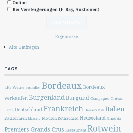
Online
Bei Versteigerungen (E-Bay, Auktionen)
Ergebnisse
Alte Umfragen
TAGS
Bordeaux
Bordeaux
alte Weine
australien
Burgenland
Burgund
verkaufen
Champagner
Chateau
Frankreich
Italien
Deutschland
Lafite
Hawke's Bay
Neuseeland
Kalifornien
Mouton Rothschild
Masseto
Ornellaia
Rotwein
Premiers Grands Crus
Restaurant