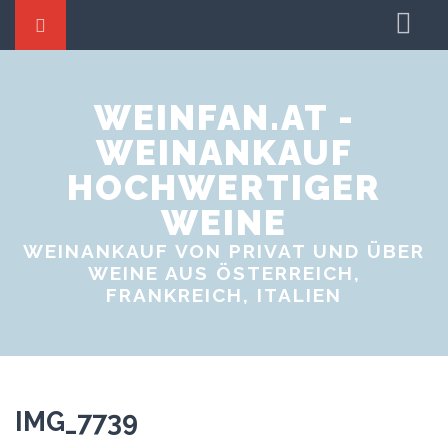
Startseite
Weine tauschen
WEINFAN.AT -
WEINANKAUF
Weinproben
HOCHWERTIGER
Weinevents
WEINE
WEINANKAUF VON PRIVAT UND ÜBER
WEINE AUS ÖSTERREICH,
FRANKREICH, ITALIEN
IMG_7739