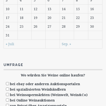
3
4
5
6
7
8
9
10
11
12
13
14
15
16
17
18
19
20
21
22
23
24
25
26
27
28
29
30
31
« Juli
Sep. »
UMFRAGE
Wo würden Sie Weine online kaufen?
bei ebay oder anderen Auktionsportalen
bei spzialisierten Weinhändlern
bei Weinsupermärkten (Weinwelt, Wein&Co)
bei Online Weinauktionen
von Privat über Anzeigenportale