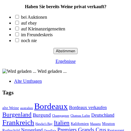
Haben Sie bereits Weine privat verkauft?
bei Auktionen
auf ebay
auf Kleinanzeigenseiten
im Freundeskreis
noch nie
Ergebnisse
Wird geladen ...
Alte Umfragen
Tags
Bordeaux
Bordeaux verkaufen
alte Weine
australien
Burgenland
Burgund
Deutschland
Champagner
Chateau Lafite
Frankreich
Italien
Kalifornien
Mouton
Hawke's Bay
Masseto
Premiers Grands Crus
Neuseeland
Rothschild
Restaurant
Ornellaia