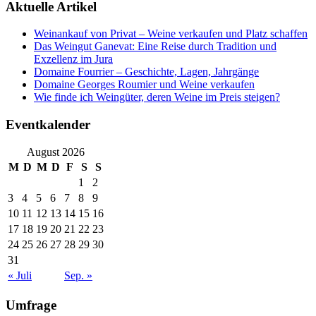
Aktuelle Artikel
Weinankauf von Privat – Weine verkaufen und Platz schaffen
Das Weingut Ganevat: Eine Reise durch Tradition und
Exzellenz im Jura
Domaine Fourrier – Geschichte, Lagen, Jahrgänge
Domaine Georges Roumier und Weine verkaufen
Wie finde ich Weingüter, deren Weine im Preis steigen?
Eventkalender
August 2026
M
D
M
D
F
S
S
1
2
3
4
5
6
7
8
9
10
11
12
13
14
15
16
17
18
19
20
21
22
23
24
25
26
27
28
29
30
31
« Juli
Sep. »
Umfrage