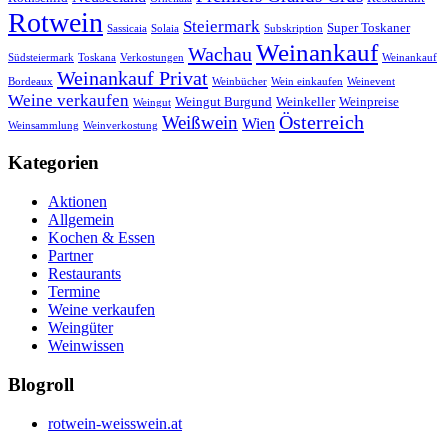
Rotwein
Steiermark
Super Toskaner
Sassicaia
Solaia
Subskription
Weinankauf
Wachau
Südsteiermark
Toskana
Verkostungen
Weinankauf
Weinankauf Privat
Bordeaux
Weinbücher
Wein einkaufen
Weinevent
Weine verkaufen
Weingut Burgund
Weinkeller
Weinpreise
Weingut
Österreich
Weißwein
Wien
Weinsammlung
Weinverkostung
Kategorien
Aktionen
Allgemein
Kochen & Essen
Partner
Restaurants
Termine
Weine verkaufen
Weingüter
Weinwissen
Blogroll
rotwein-weisswein.at