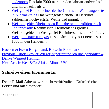
andernorts
Das Jahr 2000 markiert den Jahrtausendwechsel
und wird häufig als…
Weingebiet Rhone - eines der berühmtesten Weinbaugebiete
in Südfrankreich
Das Weingebiet Rhone ist Herkunft
zahlreicher hochwertiger Weine und nimmt…
Weinbaugebiet Rheinhessen Rheinhessen – traditionsreich
und innovativ
Rheinhessen: Deutschlands größtes
Weinbaugebiet Im Weingebiet Rheinhessen ist ein Fünftel…
Weingut Château Rayas
Das Château Rayas ist bereits seit
1880 in den Händen…
Kochen & Essen
Burgenland
,
Rotwein
Bookmark
Previous Article
Großer Winzer, super freundlich und persönlich –
Danke Weingut Heinrich
Next Article
Wein&Co Aktion Minus 33%
Schreibe einen Kommentar
Deine E-Mail-Adresse wird nicht veröffentlicht.
Erforderliche
Felder sind mit
*
markiert