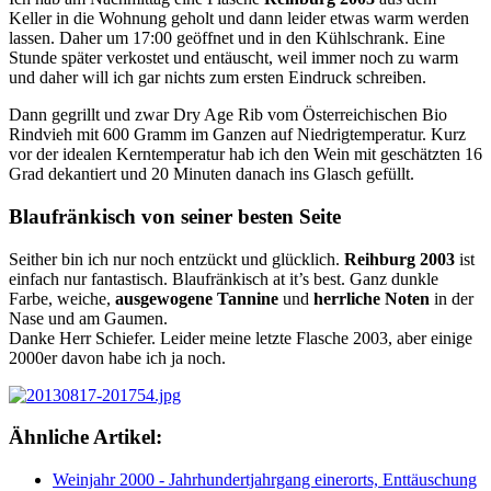
Keller in die Wohnung geholt und dann leider etwas warm werden
lassen. Daher um 17:00 geöffnet und in den Kühlschrank. Eine
Stunde später verkostet und entäuscht, weil immer noch zu warm
und daher will ich gar nichts zum ersten Eindruck schreiben.
Dann gegrillt und zwar Dry Age Rib vom Österreichischen Bio
Rindvieh mit 600 Gramm im Ganzen auf Niedrigtemperatur. Kurz
vor der idealen Kerntemperatur hab ich den Wein mit geschätzten 16
Grad dekantiert und 20 Minuten danach ins Glasch gefüllt.
Blaufränkisch von seiner besten Seite
Seither bin ich nur noch entzückt und glücklich.
Reihburg 2003
ist
einfach nur fantastisch. Blaufränkisch at it’s best. Ganz dunkle
Farbe, weiche,
ausgewogene Tannine
und
herrliche Noten
in der
Nase und am Gaumen.
Danke Herr Schiefer. Leider meine letzte Flasche 2003, aber einige
2000er davon habe ich ja noch.
Ähnliche Artikel:
Weinjahr 2000 - Jahrhundertjahrgang einerorts, Enttäuschung