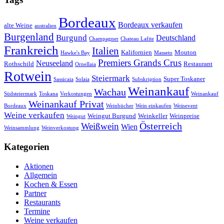
Bordeaux
Bordeaux verkaufen
alte Weine
australien
Burgenland
Burgund
Deutschland
Champagner
Chateau Lafite
Frankreich
Italien
Kalifornien
Mouton
Hawke's Bay
Masseto
Premiers Grands Crus
Neuseeland
Rothschild
Restaurant
Ornellaia
Rotwein
Steiermark
Super Toskaner
Sassicaia
Solaia
Subskription
Weinankauf
Wachau
Südsteiermark
Toskana
Verkostungen
Weinankauf
Weinankauf Privat
Bordeaux
Weinbücher
Wein einkaufen
Weinevent
Weine verkaufen
Weingut Burgund
Weinkeller
Weinpreise
Weingut
Österreich
Weißwein
Wien
Weinsammlung
Weinverkostung
Kategorien
Aktionen
Allgemein
Kochen & Essen
Partner
Restaurants
Termine
Weine verkaufen