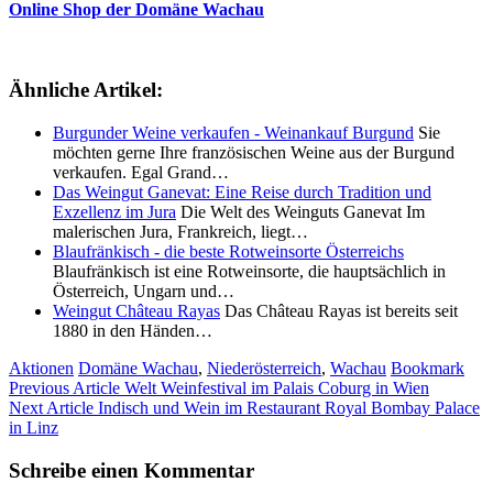
Online Shop der Domäne Wachau
Ähnliche Artikel:
Burgunder Weine verkaufen - Weinankauf Burgund
Sie
möchten gerne Ihre französischen Weine aus der Burgund
verkaufen. Egal Grand…
Das Weingut Ganevat: Eine Reise durch Tradition und
Exzellenz im Jura
Die Welt des Weinguts Ganevat Im
malerischen Jura, Frankreich, liegt…
Blaufränkisch - die beste Rotweinsorte Österreichs
Blaufränkisch ist eine Rotweinsorte, die hauptsächlich in
Österreich, Ungarn und…
Weingut Château Rayas
Das Château Rayas ist bereits seit
1880 in den Händen…
Aktionen
Domäne Wachau
,
Niederösterreich
,
Wachau
Bookmark
Previous Article
Welt Weinfestival im Palais Coburg in Wien
Next Article
Indisch und Wein im Restaurant Royal Bombay Palace
in Linz
Schreibe einen Kommentar