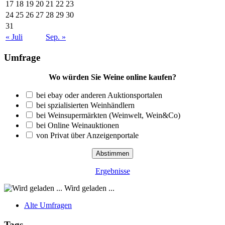
17
18
19
20
21
22
23
24
25
26
27
28
29
30
31
« Juli
Sep. »
Umfrage
Wo würden Sie Weine online kaufen?
bei ebay oder anderen Auktionsportalen
bei spzialisierten Weinhändlern
bei Weinsupermärkten (Weinwelt, Wein&Co)
bei Online Weinauktionen
von Privat über Anzeigenportale
Ergebnisse
Wird geladen ...
Alte Umfragen
Tags