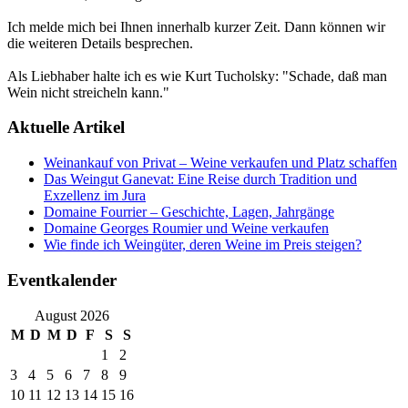
Ich melde mich bei Ihnen innerhalb kurzer Zeit. Dann können wir
die weiteren Details besprechen.
Als Liebhaber halte ich es wie Kurt Tucholsky: "Schade, daß man
Wein nicht streicheln kann."
Aktuelle Artikel
Weinankauf von Privat – Weine verkaufen und Platz schaffen
Das Weingut Ganevat: Eine Reise durch Tradition und
Exzellenz im Jura
Domaine Fourrier – Geschichte, Lagen, Jahrgänge
Domaine Georges Roumier und Weine verkaufen
Wie finde ich Weingüter, deren Weine im Preis steigen?
Eventkalender
August 2026
M
D
M
D
F
S
S
1
2
3
4
5
6
7
8
9
10
11
12
13
14
15
16