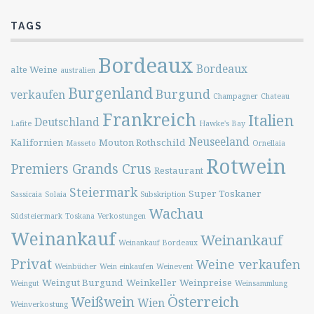
TAGS
Bordeaux
Bordeaux
alte Weine
australien
Burgenland
Burgund
verkaufen
Champagner
Chateau
Frankreich
Italien
Deutschland
Lafite
Hawke's Bay
Neuseeland
Kalifornien
Mouton Rothschild
Masseto
Ornellaia
Rotwein
Premiers Grands Crus
Restaurant
Steiermark
Super Toskaner
Sassicaia
Solaia
Subskription
Wachau
Südsteiermark
Toskana
Verkostungen
Weinankauf
Weinankauf
Weinankauf Bordeaux
Privat
Weine verkaufen
Weinbücher
Wein einkaufen
Weinevent
Weingut Burgund
Weinkeller
Weinpreise
Weingut
Weinsammlung
Österreich
Weißwein
Wien
Weinverkostung