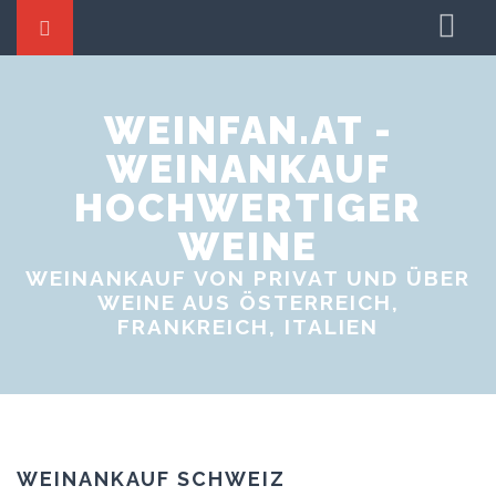
Startseite
Weine tauschen
WEINFAN.AT -
WEINANKAUF
Weinproben
HOCHWERTIGER
Weinevents
WEINE
WEINANKAUF VON PRIVAT UND ÜBER
WEINE AUS ÖSTERREICH,
FRANKREICH, ITALIEN
WEINANKAUF SCHWEIZ