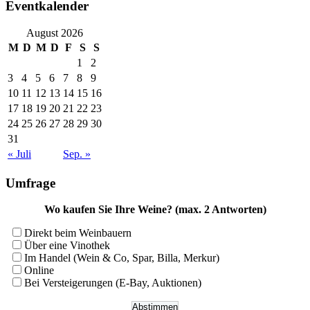
Eventkalender
August 2026
M
D
M
D
F
S
S
1
2
3
4
5
6
7
8
9
10
11
12
13
14
15
16
17
18
19
20
21
22
23
24
25
26
27
28
29
30
31
« Juli
Sep. »
Umfrage
Wo kaufen Sie Ihre Weine? (max. 2 Antworten)
Direkt beim Weinbauern
Über eine Vinothek
Im Handel (Wein & Co, Spar, Billa, Merkur)
Online
Bei Versteigerungen (E-Bay, Auktionen)