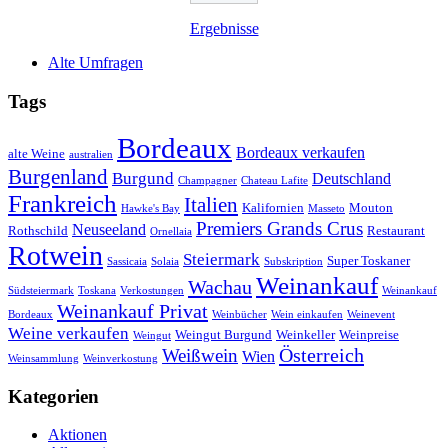
Ergebnisse
Alte Umfragen
Tags
Bordeaux
Bordeaux verkaufen
alte Weine
australien
Burgenland
Burgund
Deutschland
Champagner
Chateau Lafite
Frankreich
Italien
Kalifornien
Mouton
Hawke's Bay
Masseto
Premiers Grands Crus
Neuseeland
Rothschild
Restaurant
Ornellaia
Rotwein
Steiermark
Super Toskaner
Sassicaia
Solaia
Subskription
Weinankauf
Wachau
Südsteiermark
Toskana
Verkostungen
Weinankauf
Weinankauf Privat
Bordeaux
Weinbücher
Wein einkaufen
Weinevent
Weine verkaufen
Weingut Burgund
Weinkeller
Weinpreise
Weingut
Österreich
Weißwein
Wien
Weinsammlung
Weinverkostung
Kategorien
Aktionen