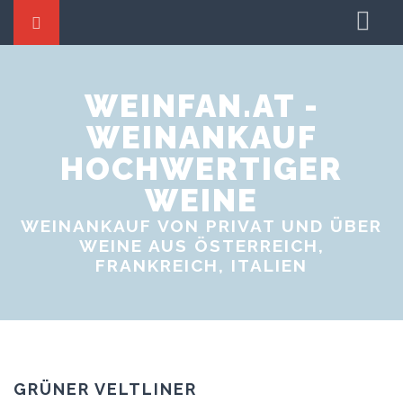
Startseite
Weine tauschen
WEINFAN.AT -
WEINANKAUF
Weinproben
HOCHWERTIGER
Weinevents
WEINE
WEINANKAUF VON PRIVAT UND ÜBER
WEINE AUS ÖSTERREICH,
FRANKREICH, ITALIEN
GRÜNER VELTLINER