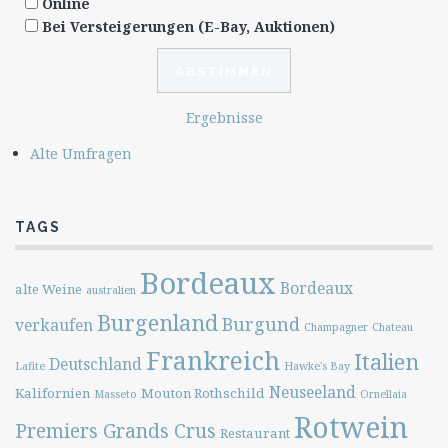
Online
Bei Versteigerungen (E-Bay, Auktionen)
Ergebnisse
Alte Umfragen
TAGS
Bordeaux
Bordeaux
alte Weine
australien
Burgenland
Burgund
verkaufen
Champagner
Chateau
Frankreich
Italien
Deutschland
Lafite
Hawke's Bay
Neuseeland
Kalifornien
Mouton Rothschild
Masseto
Ornellaia
Rotwein
Premiers Grands Crus
Restaurant