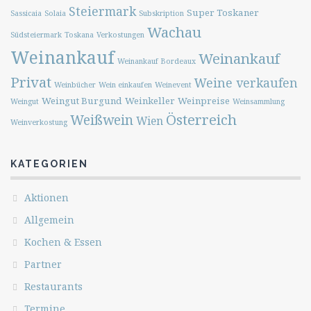
Steiermark
Super Toskaner
Sassicaia
Solaia
Subskription
Wachau
Südsteiermark
Toskana
Verkostungen
Weinankauf
Weinankauf
Weinankauf Bordeaux
Privat
Weine verkaufen
Weinbücher
Wein einkaufen
Weinevent
Weingut Burgund
Weinkeller
Weinpreise
Weingut
Weinsammlung
Österreich
Weißwein
Wien
Weinverkostung
KATEGORIEN
Aktionen
Allgemein
Kochen & Essen
Partner
Restaurants
Termine