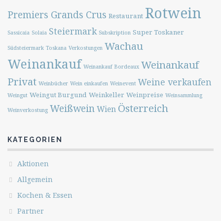
Rotwein
Premiers Grands Crus
Restaurant
Steiermark
Super Toskaner
Sassicaia
Solaia
Subskription
Wachau
Südsteiermark
Toskana
Verkostungen
Weinankauf
Weinankauf
Weinankauf Bordeaux
Privat
Weine verkaufen
Weinbücher
Wein einkaufen
Weinevent
Weingut Burgund
Weinkeller
Weinpreise
Weingut
Weinsammlung
Österreich
Weißwein
Wien
Weinverkostung
KATEGORIEN
Aktionen
Allgemein
Kochen & Essen
Partner