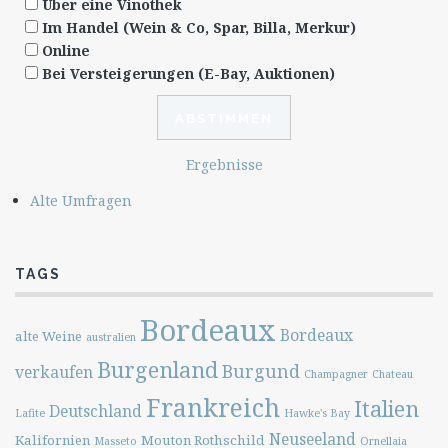
Über eine Vinothek
Im Handel (Wein & Co, Spar, Billa, Merkur)
Online
Bei Versteigerungen (E-Bay, Auktionen)
Ergebnisse
Alte Umfragen
TAGS
Bordeaux
Bordeaux
alte Weine
australien
Burgenland
Burgund
verkaufen
Champagner
Chateau
Frankreich
Italien
Deutschland
Lafite
Hawke's Bay
Neuseeland
Kalifornien
Mouton Rothschild
Masseto
Ornellaia