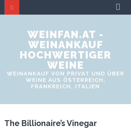
Startseite
Weine tauschen
WEINFAN.AT -
WEINANKAUF
Weinproben
HOCHWERTIGER
Weinevents
WEINE
WEINANKAUF VON PRIVAT UND ÜBER
WEINE AUS ÖSTERREICH,
FRANKREICH, ITALIEN
The Billionaire’s Vinegar