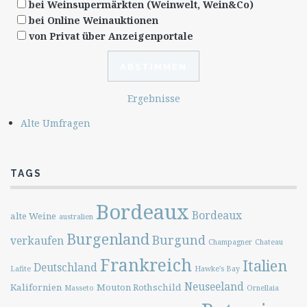
bei Weinsupermärkten (Weinwelt, Wein&Co)
bei Online Weinauktionen
von Privat über Anzeigenportale
Ergebnisse
Alte Umfragen
TAGS
Bordeaux
Bordeaux
alte Weine
australien
Burgenland
Burgund
verkaufen
Champagner
Chateau
Frankreich
Italien
Deutschland
Lafite
Hawke's Bay
Neuseeland
Kalifornien
Mouton Rothschild
Masseto
Ornellaia