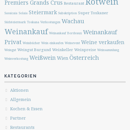
Rotwein
Premiers Grands Crus
Restaurant
Steiermark
Super Toskaner
Sassicaia
Solaia
Subskription
Wachau
Südsteiermark
Toskana
Verkostungen
Weinankauf
Weinankauf
Weinankauf Bordeaux
Privat
Weine verkaufen
Weinbücher
Wein einkaufen
Weinevent
Weingut Burgund
Weinkeller
Weinpreise
Weingut
Weinsammlung
Österreich
Weißwein
Wien
Weinverkostung
KATEGORIEN
Aktionen
Allgemein
Kochen & Essen
Partner
Restaurants