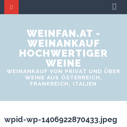
Startseite
Weine tauschen
WEINFAN.AT -
WEINANKAUF
Weinproben
HOCHWERTIGER
Weinevents
WEINE
WEINANKAUF VON PRIVAT UND ÜBER
WEINE AUS ÖSTERREICH,
FRANKREICH, ITALIEN
wpid-wp-1406922870433.jpeg