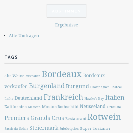
Ergebnisse
Alte Umfragen
TAGS
Bordeaux
Bordeaux
alte Weine
australien
Burgenland
Burgund
verkaufen
Champagner
Chateau
Frankreich
Italien
Deutschland
Lafite
Hawke's Bay
Neuseeland
Kalifornien
Mouton Rothschild
Masseto
Ornellaia
Rotwein
Premiers Grands Crus
Restaurant
Steiermark
Super Toskaner
Sassicaia
Solaia
Subskription