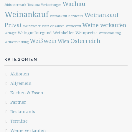
Wachau
Südsteiermark
Toskana
Verkostungen
Weinankauf
Weinankauf
Weinankauf Bordeaux
Privat
Weine verkaufen
Weinbücher
Wein einkaufen
Weinevent
Weingut Burgund
Weinkeller
Weinpreise
Weingut
Weinsammlung
Österreich
Weißwein
Wien
Weinverkostung
KATEGORIEN
Aktionen
Allgemein
Kochen & Essen
Partner
Restaurants
Termine
Weine verkaufen