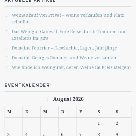
AKTUELLE ARTIKEL
Weinankauf von Privat – Weine verkaufen und Platz
schaffen
Das Weingut Ganevat: Eine Reise durch Tradition und
Exzellenz im Jura
Domaine Fourrier – Geschichte, Lagen, Jahrgänge
Domaine Georges Roumier und Weine verkaufen
Wie finde ich Weingüter, deren Weine im Preis steigen?
EVENTKALENDER
August 2026
M
D
M
D
F
S
S
1
2
3
4
5
6
7
8
9