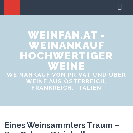
Startseite
Weine tauschen
WEINFAN.AT -
WEINANKAUF
Weinproben
HOCHWERTIGER
Weinevents
WEINE
WEINANKAUF VON PRIVAT UND ÜBER
WEINE AUS ÖSTERREICH,
FRANKREICH, ITALIEN
Eines Weinsammlers Traum –