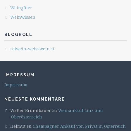
Weingüter
Weinwissen
BLOGROLL
rotwein-weisswein.at
IMPRESSUM
Impressum
NEUESTE KOMMENTARE
Walter Brunnbauer
zu
Weinankauf Linz und
Oberösterreich
Helmut
zu
Champagner Ankauf von Privat in Österreich