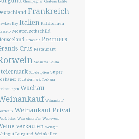
Burgund
Champagner
Chateau Lafite
Frankreich
Deutschland
Italien
Kalifornien
awke's Bay
Mouton Rothschild
asseto
Premiers
Neuseeland
Ornellaia
Grands Crus
Restaurant
Rotwein
Sassicaia
Solaia
Steiermark
Super
Subskription
oskaner
Südsteiermark
Toskana
Wachau
erkostungen
Weinankauf
Weinankauf
Weinankauf Privat
ordeaux
einbücher
Wein einkaufen
Weinevent
Weine verkaufen
Weingut
eingut Burgund
Weinkeller