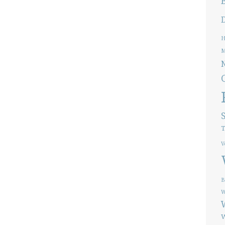
H
M
T
V
B
W
W