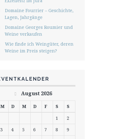
Exzellenz im Jura
Domaine Fourrier – Geschichte,
Lagen, Jahrgänge
Domaine Georges Roumier und
Weine verkaufen
Wie finde ich Weingüter, deren
Weine im Preis steigen?
EVENTKALENDER
August 2026
M
D
M
D
F
S
S
1
2
3
4
5
6
7
8
9