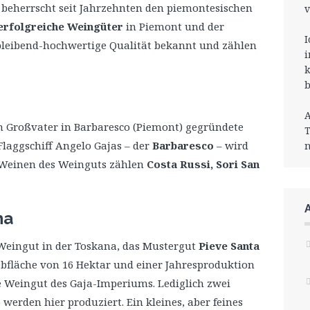
r beherrscht seit Jahrzehnten den piemontesischen
v
erfolgreiche Weingüter
in Piemont und der
I
hbleibend-hochwertige Qualität bekannt und zählen
i
k
b
A
 Großvater in Barbaresco (Piemont) gegründete
T
 Flaggschiff Angelo Gajas
– der
Barbaresco
– wird
n
 Weinen des Weinguts zählen
Costa Russi, Sori San
na
 Weingut in der Toskana, das Mustergut
Pieve Santa
Rebfläche von 16 Hektar und einer Jahresproduktion
ste Weingut des Gaja-Imperiums. Lediglich zwei
werden hier produziert. Ein kleines, aber feines