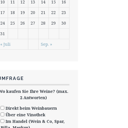
10
11
12
13
14
15
16
17
18
19
20
21
22
23
24
25
26
27
28
29
30
31
« Juli
Sep. »
UMFRAGE
Wo kaufen Sie Ihre Weine? (max.
2 Antworten)
Direkt beim Weinbauern
Über eine Vinothek
Im Handel (Wein & Co, Spar,
Billa, Merkur)