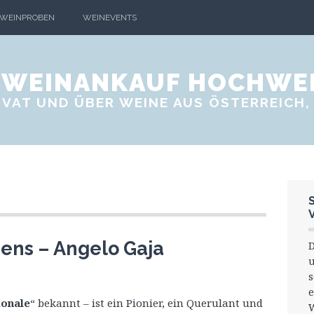
WEINPROBEN
WEINEVENTS
- WEINANKAUF HOCHWE
VAT UND ÜBER WEINE AUS ÖSTERREICH, 
iens – Angelo Gaja
D
s
e
ionale
“ bekannt – ist ein Pionier, ein Querulant und
W