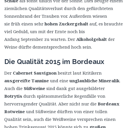
Schale
als sonst üblich vor der Sonne. Dies beugte einem
ziemlichen Qualitätsverlust durch den gefürchteten
Sonnenbrand der Trauben vor. Außerdem wiesen
sie früh einen sehr
hohen Zuckergehalt
auf, es brauchte
viel Geduld, um mit der Ernte noch bis
Anfang September zu warten. Der
Alkoholgehalt
der
Weine dürfte dementsprechend hoch sein.
Die Qualität 2015 im Bordeaux
Der
Cabernet Sauvignon
besitzt laut Kritikern
ausgereifte Tannine
und eine
unglaubliche Mineralik
.
Auch die
Süßweine
sind dank gut ausgebildeter
Botrytis
durch spätsommerliche Regenfälle von
hervorragender Qualität. Aber nicht nur die
Bordeaux
Rotweine
und Süßweine dürften von einer tollen
Qualität sein, auch die Weißweine versprechen einen
hohen Trinkgenuss! 2015 könnte sich zu
großen