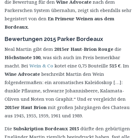
die Bewertung für den
Wine Advocate
nach dem
Parkerschen System übernahm, zeigt sich ebenfalls sehr
begeistert von den
En Primeur Weinen aus dem
Bordeaux
.
Bewertungen 2015 Parker Bordeaux
Neal Martin gibt dem
2015er Haut-Brion Rouge
die
Höchstnote 100
, was sich auch im Preis bemerkbar
macht. Bei
Wein & Co
kotet eine 0,75 Bouteille
515 €
. Im
Wine Advocate
beschreibt Martin den Wein
folgendermaßen: ein aromatisches Kaleidoskop […]:
dunkle Pflaume, schwarze Johannisbeere, Kalamata-
Oliven und Noten von Graphit.“ Und er vergleicht den
2015er Haut Brion
mit großen Jahrgängen des Chateau
aus 1945, 1955, 1959, 1961 und 1989.
Die
Subskription Bordeaux 2015
dürfte den gebürtigen
Engländer Martin ziemlich beeindruckt haben, fast alle