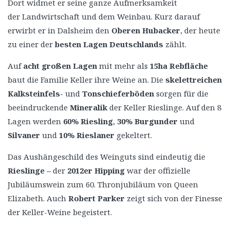
Dort widmet er seine ganze Aufmerksamkeit
der Landwirtschaft und dem Weinbau. Kurz darauf
erwirbt er in Dalsheim den
Oberen Hubacker
, der heute
zu einer der
besten Lagen Deutschlands
zählt.
Auf
acht großen Lagen
mit mehr als
15ha Rebfläche
baut die Familie Keller ihre Weine an. Die
skelettreichen
Kalksteinfels-
und
Tonschieferböden
sorgen für die
beeindruckende
Mineralik
der Keller Rieslinge. Auf den 8
Lagen werden
60% Riesling
,
30% Burgunder
und
Silvaner
und
10% Rieslaner
gekeltert.
Das Aushängeschild des Weinguts sind eindeutig die
Rieslinge –
der
2012er Hipping
war der offizielle
Jubiläumswein zum 60. Thronjubiläum von Queen
Elizabeth. Auch
Robert Parker
zeigt sich von der Finesse
der Keller-Weine begeistert.