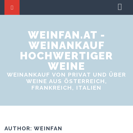
Startseite
Weine tauschen
WEINFAN.AT -
WEINANKAUF
Weinproben
HOCHWERTIGER
Weinevents
WEINE
WEINANKAUF VON PRIVAT UND ÜBER
WEINE AUS ÖSTERREICH,
FRANKREICH, ITALIEN
AUTHOR:
WEINFAN