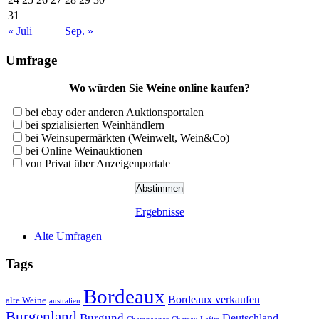
31
« Juli
Sep. »
Umfrage
Wo würden Sie Weine online kaufen?
bei ebay oder anderen Auktionsportalen
bei spzialisierten Weinhändlern
bei Weinsupermärkten (Weinwelt, Wein&Co)
bei Online Weinauktionen
von Privat über Anzeigenportale
Ergebnisse
Alte Umfragen
Tags
Bordeaux
Bordeaux verkaufen
alte Weine
australien
Burgenland
Burgund
Deutschland