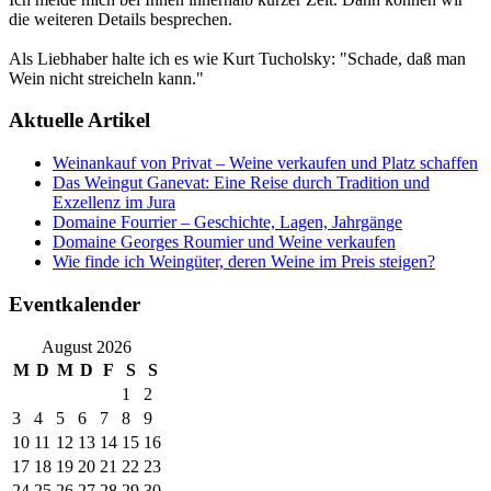
die weiteren Details besprechen.
Als Liebhaber halte ich es wie Kurt Tucholsky: "Schade, daß man
Wein nicht streicheln kann."
Aktuelle Artikel
Weinankauf von Privat – Weine verkaufen und Platz schaffen
Das Weingut Ganevat: Eine Reise durch Tradition und
Exzellenz im Jura
Domaine Fourrier – Geschichte, Lagen, Jahrgänge
Domaine Georges Roumier und Weine verkaufen
Wie finde ich Weingüter, deren Weine im Preis steigen?
Eventkalender
August 2026
M
D
M
D
F
S
S
1
2
3
4
5
6
7
8
9
10
11
12
13
14
15
16
17
18
19
20
21
22
23
24
25
26
27
28
29
30