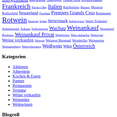
Champagner
Chateau Lafite
Frankreich
Italien
Kalifornien
Mouton
Hawke's Bay
Masseto
Premiers Grands Crus
Neuseeland
Rothschild
Restaurant
Ornellaia
Rotwein
Steiermark
Super Toskaner
Sassicaia
Solaia
Subskription
Weinankauf
Wachau
Südsteiermark
Toskana
Verkostungen
Weinankauf
Weinankauf Privat
Bordeaux
Weinbücher
Wein einkaufen
Weinevent
Weine verkaufen
Weingut Burgund
Weinkeller
Weinpreise
Weingut
Österreich
Weißwein
Wien
Weinsammlung
Weinverkostung
Kategorien
Aktionen
Allgemein
Kochen & Essen
Partner
Restaurants
Termine
Weine verkaufen
Weingüter
Weinwissen
Blogroll