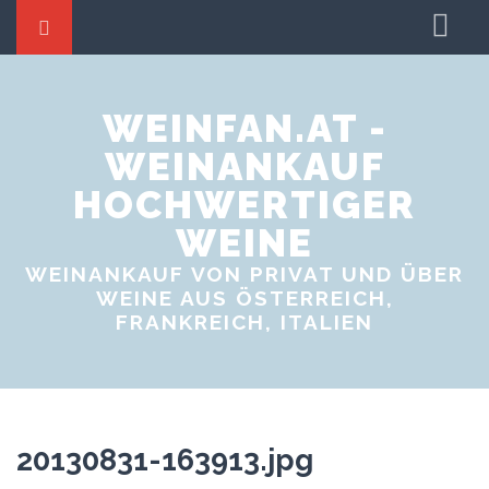
Startseite
Weine tauschen
WEINFAN.AT -
WEINANKAUF
Weinproben
HOCHWERTIGER
Weinevents
WEINE
WEINANKAUF VON PRIVAT UND ÜBER
WEINE AUS ÖSTERREICH,
FRANKREICH, ITALIEN
20130831-163913.jpg