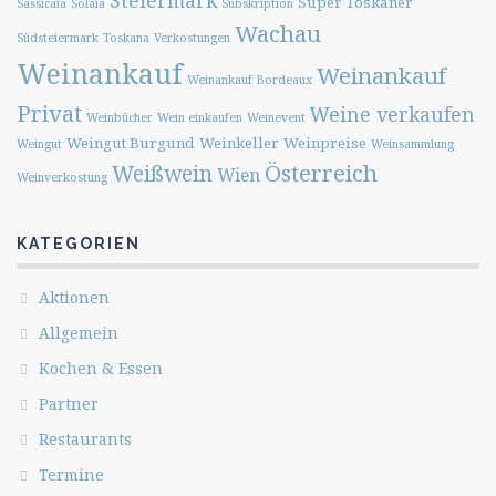
Steiermark
Super Toskaner
Sassicaia
Solaia
Subskription
Wachau
Südsteiermark
Toskana
Verkostungen
Weinankauf
Weinankauf
Weinankauf Bordeaux
Privat
Weine verkaufen
Weinbücher
Wein einkaufen
Weinevent
Weingut Burgund
Weinkeller
Weinpreise
Weingut
Weinsammlung
Österreich
Weißwein
Wien
Weinverkostung
KATEGORIEN
Aktionen
Allgemein
Kochen & Essen
Partner
Restaurants
Termine