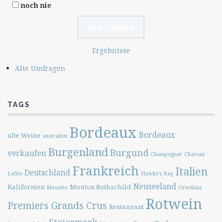
noch nie
Ergebnisse
Alte Umfragen
TAGS
Bordeaux
Bordeaux
alte Weine
australien
Burgenland
Burgund
verkaufen
Champagner
Chateau
Frankreich
Italien
Deutschland
Lafite
Hawke's Bay
Neuseeland
Kalifornien
Mouton Rothschild
Masseto
Ornellaia
Rotwein
Premiers Grands Crus
Restaurant